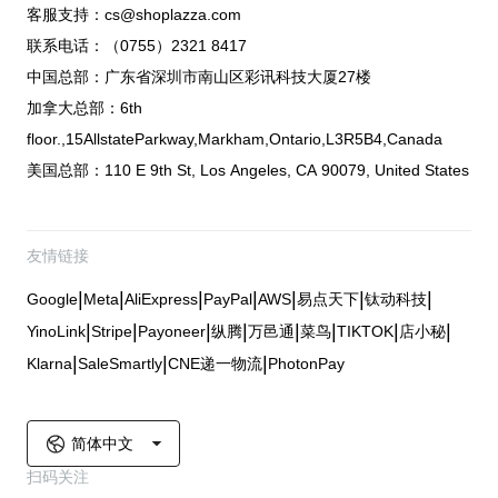
客服支持：
cs@shoplazza.com
联系电话：（0755）2321 8417
中国总部：广东省深圳市南山区彩讯科技大厦27楼
加拿大总部：6th
floor.,15AllstateParkway,Markham,Ontario,L3R5B4,Canada
美国总部：110 E 9th St, Los Angeles, CA 90079, United States
友情链接
|
|
|
|
|
|
|
Google
Meta
AliExpress
PayPal
AWS
易点天下
钛动科技
|
|
|
|
|
|
|
|
YinoLink
Stripe
Payoneer
纵腾
万邑通
菜鸟
TIKTOK
店小秘
|
|
|
Klarna
SaleSmartly
CNE递一物流
PhotonPay
简体中文
扫码关注